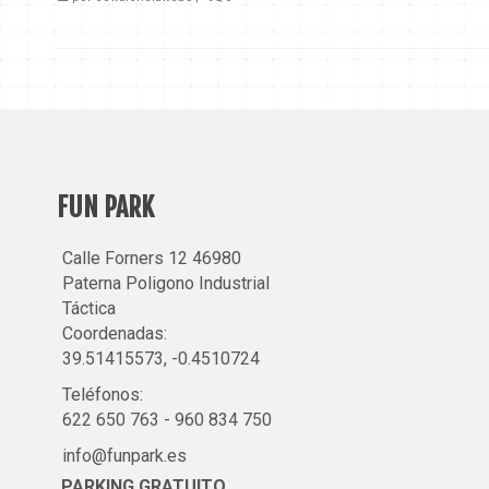
FUN PARK
Calle Forners 12 46980
Paterna Poligono Industrial
Táctica
Coordenadas:
39.51415573, -0.4510724
Teléfonos:
622 650 763
-
960 834 750
info@funpark.es
PARKING GRATUITO