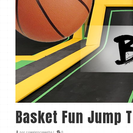
Basket Fun Jump T
por
cowalenciawebs
|
0