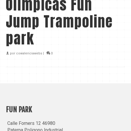
Olímpicas Fun
Jump Trampoline
park
por
cowalenciawebs
|
0
FUN PARK
Calle Forners 12 46980
Paterna Poligono Industrial