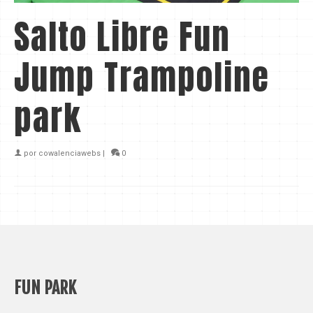
Salto Libre Fun
Jump Trampoline
park
por
cowalenciawebs
|
0
FUN PARK