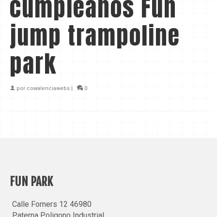
cumpleaños Fun
jump trampoline
park
por
cowalenciawebs
|
0
FUN PARK
Calle Forners 12 46980
Paterna Poligono Industrial